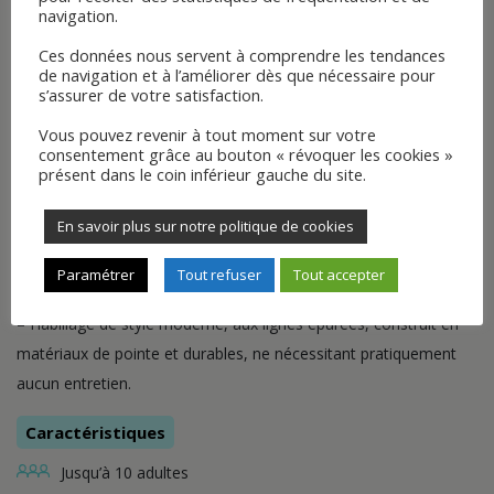
navigation.
Ces données nous servent à comprendre les tendances
de navigation et à l’améliorer dès que nécessaire pour
s’assurer de votre satisfaction.
SwimCross X500
Vous pouvez revenir à tout moment sur votre
consentement grâce au bouton « révoquer les cookies »
présent dans le coin inférieur gauche du site.
Le X500 avec ses 4,60 m est un exceptionnel espace
d’exercices, de détente et d’amusement :
En savoir plus sur notre politique de cookies
– 4 jets générateurs de courant, 5 vitesses
– 3 sièges d’hydromassage possédant leur propre configuration
Paramétrer
Tout refuser
Tout accepter
de jets pour une relaxation complète du corps
– Habillage de style moderne, aux lignes épurées, construit en
matériaux de pointe et durables, ne nécessitant pratiquement
aucun entretien.
Caractéristiques
Jusqu’à 10 adultes